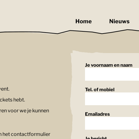
Home
Nieuws
Je voornaam en naam
vent.
Tel. of mobiel
ickets hebt.
en voor we je kunnen
Emailadres
an het contactformulier
Je bericht